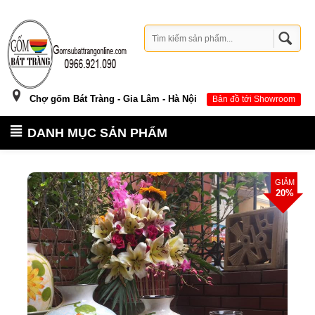
Chợ gốm Bát Tràng - Gia Lâm - Hà Nội
Bản đồ tới Showroom
DANH MỤC SẢN PHẨM
GIẢM
20%