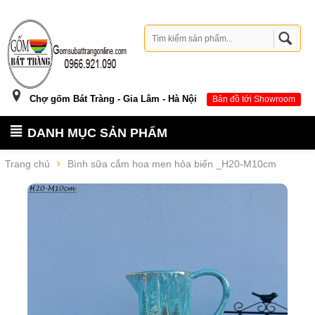
Chợ gốm Bát Tràng - Gia Lâm - Hà Nội
Bản đồ tới Showroom
DANH MỤC SẢN PHẨM
Trang chủ
Bình sữa cắm hoa men hỏa biến _H20-M10cm