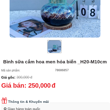
Bình sữa cắm hoa men hỏa biến _H20-M10cm
78686857
Mã sản phẩm:
300,000
đ
Giá gốc:
Giá bán:
250,000
đ
Thông tin & Khuyến mãi
✪ Giao hàng toàn quốc