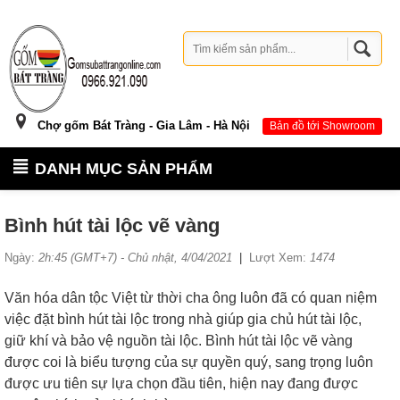
Chợ gốm Bát Tràng - Gia Lâm - Hà Nội
Bản đồ tới Showroom
DANH MỤC SẢN PHẨM
Bình hút tài lộc vẽ vàng
Ngày:
2h:45 (GMT+7) - Chủ nhật, 4/04/2021
|
Lượt Xem:
1474
Văn hóa dân tộc Việt từ thời cha ông luôn đã có quan niệm
việc đặt bình hút tài lộc trong nhà giúp gia chủ hút tài lộc,
giữ khí và bảo vệ nguồn tài lộc. Bình hút tài lộc vẽ vàng
được coi là biểu tượng của sự quyền quý, sang trọng luôn
được ưu tiên sự lựa chọn đầu tiên, hiện nay đang được