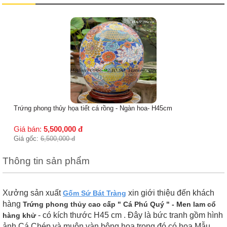
Trứng trưng bày men lam họa tiết bá
Giá bán:
2,950,000
đ
Giá gốc:
3,500,000
đ
 - Ngàn hoa- H45cm
Thông tin sản phẩm
Xưởng sản xuất
xin giới thiệu đến khách
Gốm Sứ Bát Tràng
hàng
Trứng phong thủy cao cấp " Cá Phú Quý " - Men lam cổ
- có kích thước H45 cm . Đây là bức tranh gồm hình
hàng khử
ảnh Cá Chép và muôn vàn bông hoa trong đó có hoa Mẫu