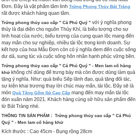
Đơn. Đây là vật phẩm tâm linh
Trứng Phong Thủy Bát Tràng
rất được khách hàng quan tâm.
với ý nghĩa phong
Trứng phong thủy cao cấp " Cá Phú Quý "
thủy là đại diện cho nguồn Thủy Khí, là biểu tượng cho sự
linh hoạt của nước, biểu tượng của cung quan lộc mang đến
may mắn cho sự nghiệp, nhiều tài lộc trong kinh doanh. Sự
kết hợp của hoa Mẫu Đơn còn có ý nghĩa đem đến cuộc sống
dư dả, sung túc và cuộc sống hôn nhân hạnh phúc vững bền.
Trứng phong thủy cao cấp " Cá Phú Quý " - Men lam cổ hàng
không chỉ dùng để trưng bày mà còn được dùng làm quà
khử
tặng ý nghĩa. Như: quà biếu Sếp lãnh đạo, quà tặng đối tác,
sự kiện khai trương thay lời chúc may mắn, tài lộc. Đây sẽ là
món
mang đến may mắn tài lộc
Quà Tặng Gốm Sứ Cao Cấp
đón xuân năm 2021. Khách hàng cùng sở hữu sản phẩm đến
từ Bát Tràng nhé.
THÔNG TIN SẢN PHẨM : Trứng phong thủy cao cấp " Cá Phú
Quý " - Men lam cổ hàng khử
Kích thước : Cao 45cm - Bụng rộng 28cm