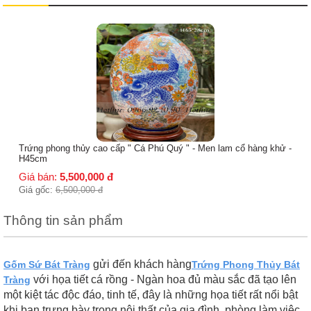
Trứng trưng bày men lam họa tiết bách 
Giá bán:
2,950,000
đ
Giá gốc:
3,500,000
đ
ý " - Men lam cổ hàng khử -
Thông tin sản phẩm
gửi đến khách hàng
Gốm Sứ Bát Tràng
Trứng Phong Thủy Bát
với họa tiết cá rồng - Ngàn hoa đủ màu sắc đã tạo lên
Tràng
một kiệt tác độc đáo, tinh tế, đây là những họa tiết rất nổi bật
khi bạn trưng bày trong nội thất của gia đình, phòng làm việc,