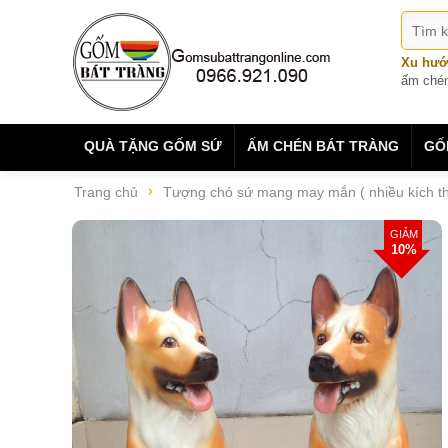
Xu hướ
ấm ché
QUÀ TẶNG GỐM SỨ
ẤM CHÉN BÁT TRÀNG
GỐ
Trang chủ
Tượng chó sứ mang may mắn ( nhiều kích t
GIẢM
10%