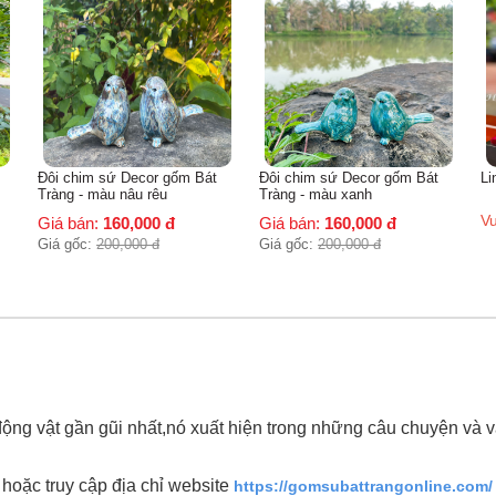
m sứ Decor gốm Bát
Đôi chim sứ Decor gốm Bát
Linh Vật Nhâm 
 màu nâu rêu
Tràng - màu xanh
Vui lòng liên h
n:
160,000
đ
Giá bán:
160,000
đ
:
200,000
đ
Giá gốc:
200,000
đ
 động vật gần gũi nhất,nó xuất hiện trong những câu chuyện v
oặc truy cập địa chỉ website
https://gomsubattrangonline.com