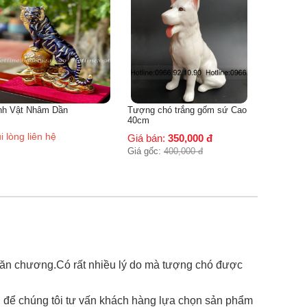
size 20-35cm
Giá bán:
7,500,000
đ
Giá gốc:
9,000,000
đ
Dần
Tượng chó trắng gốm sứ Cao
40cm
ệ
Giá bán:
350,000
đ
Giá gốc:
400,000
đ
à văn chương.Có rất nhiều lý do mà tượng chó được
để chúng tôi tư vấn khách hàng lựa chọn sản phẩm
/