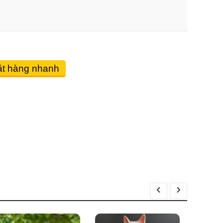
t hàng nhanh
Bộ tượng Thập Bát La 