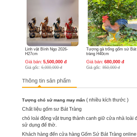
Linh vật Bính Ngọ 2026-
Tượng gà trống gốm sứ Bát
Đôi chi
H27cm
tràng H40cm
Tràng -
Giá bán:
5,500,000
đ
Giá bán:
680,000
đ
Giá bá
Giá gốc:
6,000,000
đ
Giá gốc:
850,000
đ
Giá gốc
Thông tin sản phẩm
( nhiều kích thước )
Tượng chó sứ mang may mắn
Chất liệu gốm sư Bát Tràng
chó loài động vật trung thành canh giữ cửa nhà loài
sử dụng để thờ.
Khách hàng đến cửa hàng Gốm Sứ Bát Tràng online h