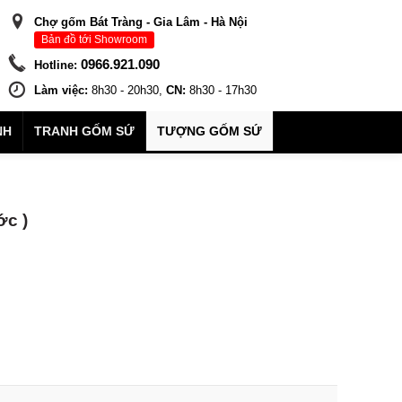
Chợ gốm Bát Tràng - Gia Lâm - Hà Nội
Bản đồ tới Showroom
0966.921.090
Hotline:
Làm việc:
8h30 - 20h30,
CN:
8h30 - 17h30
NH
TRANH GỐM SỨ
TƯỢNG GỐM SỨ
ớc )