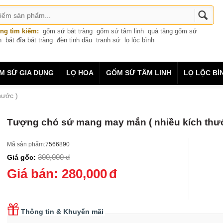
ng tìm kiếm:
gốm sứ bát tràng
gốm sứ tâm linh
quà tặng gốm sứ
n
bát đĩa bát tràng
đèn tinh dầu
tranh sứ
lọ lộc bình
M SỨ GIA DỤNG
LỌ HOA
GỐM SỨ TÂM LINH
LỌ LỘC BÌ
hước )
Tượng chó sứ mang may mắn ( nhiều kích thư
Mã sản phẩm:
7566890
300,000
đ
Giá gốc:
Giá bán:
280,000
đ
Thông tin & Khuyến mãi