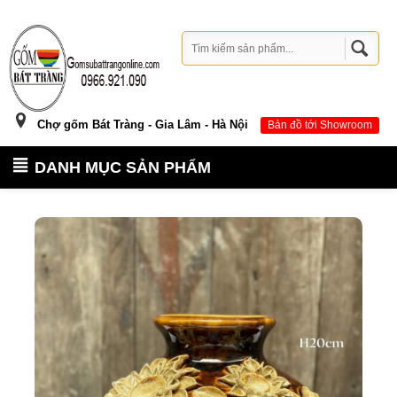
Chợ gốm Bát Tràng - Gia Lâm - Hà Nội
Bản đồ tới Showroom
DANH MỤC SẢN PHẨM