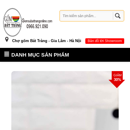
Chợ gốm Bát Tràng - Gia Lâm - Hà Nội
Bản đồ tới Showroom
DANH MỤC SẢN PHẨM
GIẢM
30%