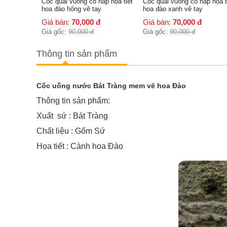
a
Cốc quai vuông có nắp họa tiết
Cốc quai vuông có nắp họa tiết
hoa đào hông vẽ tay
hoa đào xanh vẽ tay
Giá bán:
70,000
đ
Giá bán:
70,000
đ
Giá gốc:
90,000
đ
Giá gốc:
90,000
đ
Thông tin sản phẩm
Cốc uống nước Bát Tràng mem vẽ hoa Đào
Thông tin sản phẩm:
Xuất sứ : Bát Tràng
Chất liệu : Gốm Sứ
Họa tiết : Cành hoa Đào