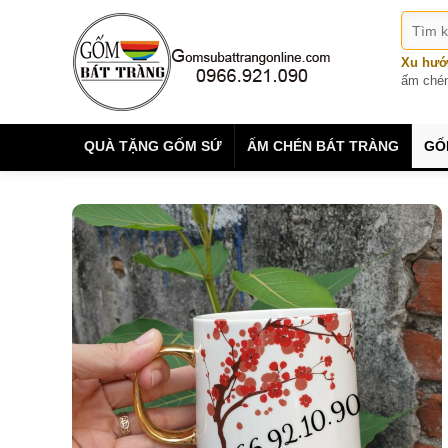
Xu hướ
ấm ché
QUÀ TẶNG GỐM SỨ
ẤM CHÉN BÁT TRÀNG
GỐ