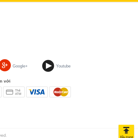
Google+
Youtube
n với
ved.