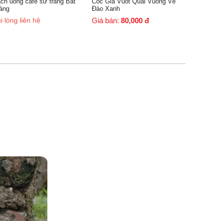
ng cafe sứ trắng Bát
Cốc Giả Vuốt Quai Vuông Vẽ
Đào Xanh
 liên hệ
Giá bán:
80,000
đ