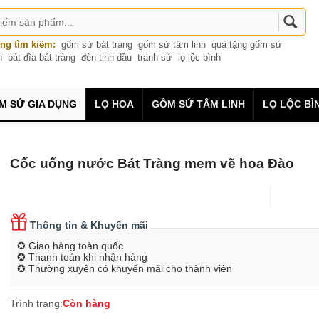
ng tìm kiếm:
gốm sứ bát tràng
gốm sứ tâm linh
quà tặng gốm sứ
n
bát đĩa bát tràng
đèn tinh dầu
tranh sứ
lọ lộc bình
M SỨ GIA DỤNG
LỌ HOA
GỐM SỨ TÂM LINH
LỌ LỘC BÌ
Cốc uống nước Bát Tràng mem vẽ hoa Đào
Thông tin & Khuyến mãi
✪ Giao hàng toàn quốc
✪ Thanh toán khi nhận hàng
✪ Thường xuyên có khuyến mãi cho thành viên
Trình trạng:
Còn hàng