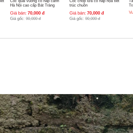
Cốc quai vuông có nắp cảnh
Cốc chóp lửa có nắp họa tiết
Tách uố
Hà Nội cao cấp Bát Tràng
trúc chuồn
Tràng
Vui lòng
Giá bán:
70,000
đ
Giá bán:
70,000
đ
Giá gốc:
90,000
đ
Giá gốc:
90,000
đ