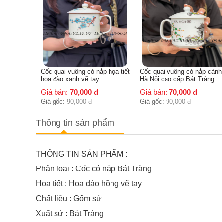
g có nắp họa tiết
Cốc quai vuông có nắp cảnh
Cốc chóp lửa có nắp h
vẽ tay
Hà Nội cao cấp Bát Tràng
trúc chuồn
000
đ
Giá bán:
70,000
đ
Giá bán:
70,000
đ
00
đ
Giá gốc:
90,000
đ
Giá gốc:
90,000
đ
Thông tin sản phẩm
THÔNG TIN SẢN PHẨM :
Phân loại : Cốc có nắp Bát Tràng
Họa tiết : Hoa đào hồng vẽ tay
Chất liệu : Gốm sứ
Xuất sứ : Bát Tràng