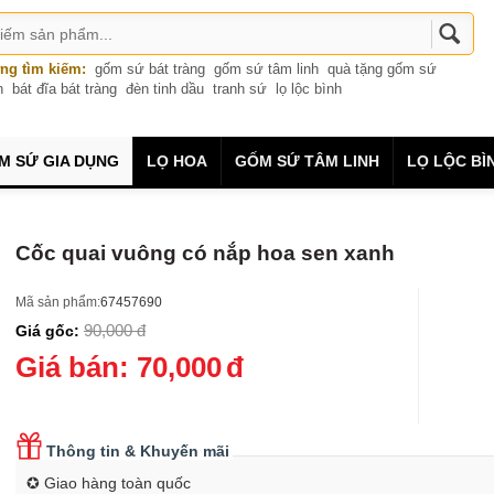
ng tìm kiếm:
gốm sứ bát tràng
gốm sứ tâm linh
quà tặng gốm sứ
n
bát đĩa bát tràng
đèn tinh dầu
tranh sứ
lọ lộc bình
M SỨ GIA DỤNG
LỌ HOA
GỐM SỨ TÂM LINH
LỌ LỘC BÌ
Cốc quai vuông có nắp hoa sen xanh
Mã sản phẩm:
67457690
90,000
đ
Giá gốc:
Giá bán:
70,000
đ
Thông tin & Khuyến mãi
✪ Giao hàng toàn quốc