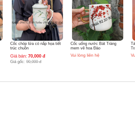
ọa tiết
Cốc uống nước Bát Tràng
Tách uống cafe sứ trắng Bát
mem vẽ hoa Đào
Tràng
Vui lòng liên hệ
Vui lòng liên hệ