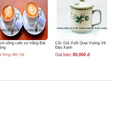
Giá bán:
80,000
đ
Giá
Cốc Giả Vuốt Quai Vuông Vẽ
Đào Xanh
Giá bán:
80,000
đ