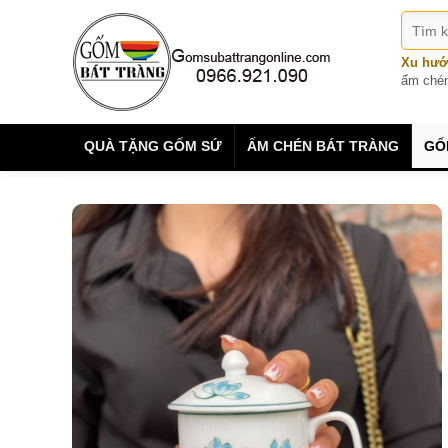
Xu hướ
ấm ché
QUÀ TẶNG GỐM SỨ
ẤM CHÉN BÁT TRÀNG
GỐ