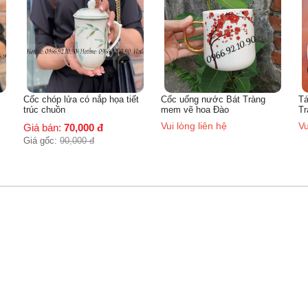
t
Cốc uống nước Bát Tràng
Tách uống cafe sứ trắng Bát
Cố
mem vẽ hoa Đào
Tràng
Đ
Vui lòng liên hệ
Vui lòng liên hệ
G