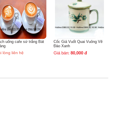
Giá bán:
80,000
đ
Giá bán:
c Giả Vuốt Quai Vuông Vẽ
ào Xanh
iá bán:
80,000
đ