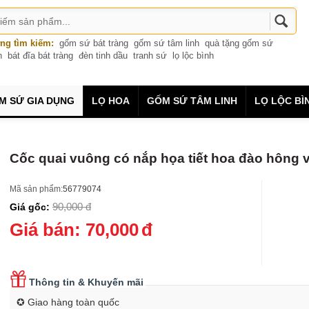
ng tìm kiếm:
gốm sứ bát tràng
gốm sứ tâm linh
quà tặng gốm sứ
n
bát đĩa bát tràng
đèn tinh dầu
tranh sứ
lọ lộc bình
M SỨ GIA DỤNG
LỌ HOA
GỐM SỨ TÂM LINH
LỌ LỘC BÌ
Cốc quai vuông có nắp họa tiết hoa đào hông v
Mã sản phẩm:
56779074
90,000
đ
Giá gốc:
Giá bán:
70,000
đ
Thông tin & Khuyến mãi
✪ Giao hàng toàn quốc