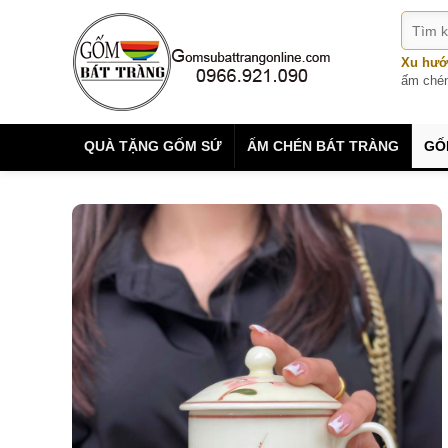
Xu hướ
ấm ché
QUÀ TẶNG GỐM SỨ
ẤM CHÉN BÁT TRÀNG
GỐ