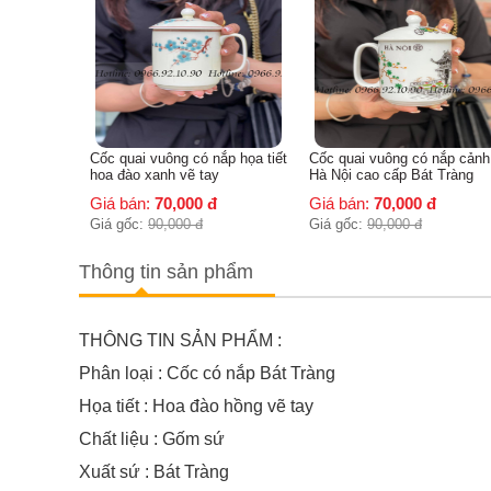
ắp họa tiết
Cốc quai vuông có nắp cảnh
Cốc chóp lửa có nắp họa tiế
Hà Nội cao cấp Bát Tràng
trúc chuồn
Giá bán:
70,000
đ
Giá bán:
70,000
đ
Giá gốc:
90,000
đ
Giá gốc:
90,000
đ
Thông tin sản phẩm
THÔNG TIN SẢN PHẨM :
Phân loại : Cốc có nắp Bát Tràng
Họa tiết : Hoa đào hồng vẽ tay
Chất liệu : Gốm sứ
Xuất sứ : Bát Tràng