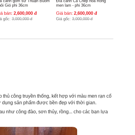
a cảnh Cá Chép hóa Rồng
n lam - phi 36cm
iá bán:
2,600,000
đ
á gốc:
3,000,000
đ
p thủ công truyền thống, kết hợp với màu men rạn cổ
sử dụng sản phẩm được bền đẹp với thời gian.
au như công đào, sơn thủy, rồng... cho các bạn lựa