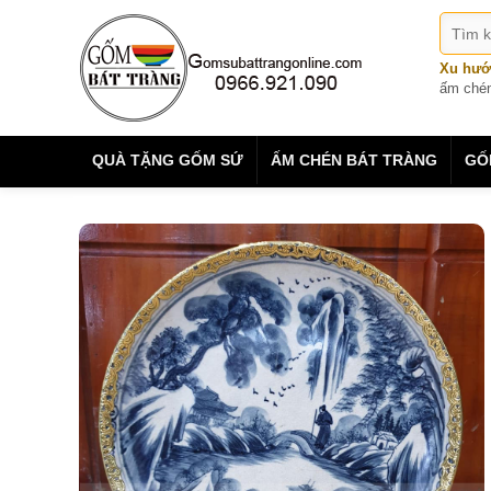
Xu hướ
ấm ché
QUÀ TẶNG GỐM SỨ
ẤM CHÉN BÁT TRÀNG
GỐ