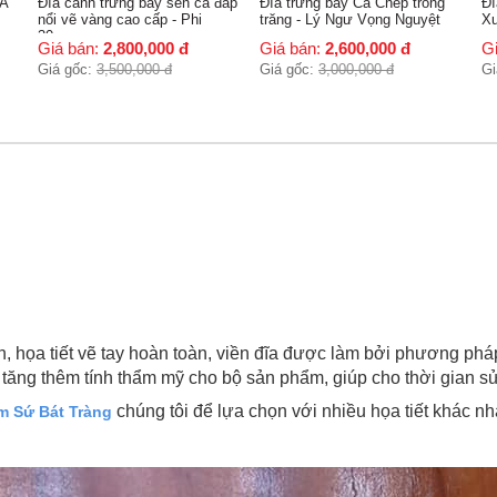
đắp
Đĩa trưng bày Cá Chép trông
Đĩa cảnh gốm sứ Thuận Buồm
Đĩ
trăng - Lý Ngư Vọng Nguyệt
Xuôi Gió phi 36cm
me
Giá bán:
2,600,000
đ
Giá bán:
2,600,000
đ
G
Giá gốc:
3,000,000
đ
Giá gốc:
3,000,000
đ
Gi
 họa tiết vẽ tay hoàn toàn, viền đĩa được làm bởi phương phá
h, tăng thêm tính thẩm mỹ cho bộ sản phẩm, giúp cho thời gian 
chúng tôi để lựa chọn với nhiều họa tiết khác nh
 Sứ Bát Tràng