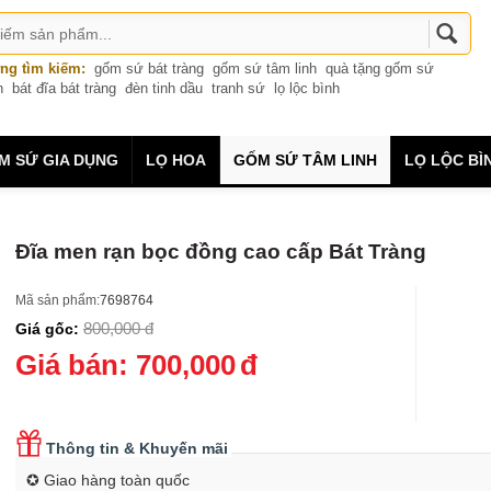
ng tìm kiếm:
gốm sứ bát tràng
gốm sứ tâm linh
quà tặng gốm sứ
n
bát đĩa bát tràng
đèn tinh dầu
tranh sứ
lọ lộc bình
M SỨ GIA DỤNG
LỌ HOA
GỐM SỨ TÂM LINH
LỌ LỘC BÌ
Đĩa men rạn bọc đồng cao cấp Bát Tràng
Mã sản phẩm:
7698764
800,000
đ
Giá gốc:
Giá bán:
700,000
đ
Thông tin & Khuyến mãi
✪ Giao hàng toàn quốc