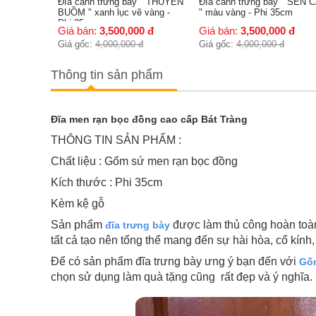
y " THUYỀN
Đĩa cảnh trưng bày " SEN CÁ
Đĩa cảnh trưng bày sen cá 
 vàng -
" màu vàng - Phi 35cm
nổi vẽ vàng cao cấp - Phi
30cm
0
đ
Giá bán:
3,500,000
đ
Giá bán:
2,800,000
đ
đ
Giá gốc:
4,000,000
đ
Giá gốc:
3,500,000
đ
Thông tin sản phẩm
Đĩa men rạn bọc đồng cao cấp Bát Tràng
THÔNG TIN SẢN PHẨM :
Chất liệu : Gốm sứ men rạn bọc đồng
Kích thước : Phi 35cm
Kèm kệ gỗ
Sản phẩm
được làm thủ công hoàn toàn,
đĩa trưng bày
tất cả tạo nên tổng thể mang đến sự hài hòa, cổ kín
Để có sản phẩm đĩa trưng bày ưng ý bạn đến với
Gốm
chọn sử dụng làm quà tặng cũng rất đẹp và ý nghĩa.