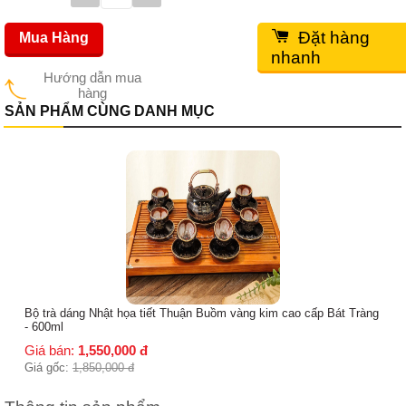
Đặt hàng
Mua Hàng
nhanh
Hướng dẫn mua
hàng
SẢN PHẨM CÙNG DANH MỤC
Bộ trà dáng Nhật họa tiết Thuận Buồm vàng kim cao cấp Bát Tràng
- 600ml
Giá bán:
1,550,000
đ
Giá gốc:
1,850,000
đ