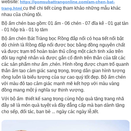
website:
https://gomsubattrangonline.com/am-chen-bat-
cụ thể chi tiết cùng tham khảo những mẫu khác
trang.html
nhau của chúng tôi.
Bộ ấm chén bao gồm: 01 ấm - 06 chén - 07 đĩa kê - 01 gạt tàn
- 01 hộp trà - 01 lọ tăm
Bộ ấm chén Bát Tràng bọc Rồng đắp nổi có họa tiết nổi bật
đó chính là Rồng đắp nổi được bọc bằng đồng nguyên chất
và được trạm trổ hoàn toàn thủ công một cách tinh xảo trên
đôi tay nghệ nhân và được gắn cố định trên thân của tất các
các sản phẩm như ấm ,chén. Hình rồng được chạm trổ quanh
thân ấm tạo cảm giác sang trọng, trong dân gian hình tượng
rồng luôn là biểu tượng của sự cao quý tốt đẹp. Bộ ấm chén
với màu đỏ tạo cảm giác mạnh mẽ kết hợp với màu vàng
đồng mang một ý nghĩa sự thịnh vượng.
Với bộ ấm thiết kế sang trọng cùng hộp quà tặng trang nhã
đây sẽ là món quà tuyệt và đầy đẳng cấp mà bạn dành tặng
cho sếp, đối tác, bạn bè ... ngày các ngày lễ,tết.