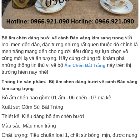
với
Bộ ấm chén dáng bưởi vẽ cành Đào vàng kim sang trọng
loại men độc đáo, đặc trưng nhưng rất quen thuộc đó chính là
men trắng mang đến cho người tiêu dùng sự lựa chọn vô
cùng mới lạ và ấn tượng. Hãy cùng chúng tôi khám phá
những thông tin thú vị về bộ
này trên thị
Ấm Chén Bát Tràng
trường hiện nay nhé!
Thông tin sản phẩm: Bộ ấm chén dáng bưởi vẽ cành Đào vàng
kim sang trọng
Bộ ấm chén bao gồm: 01 ấm - 06 chén - 07 đĩa kê
Xuất sứ: Gốm Sứ Bát Tràng
Thiết kế: Kiểu dáng bộ ấm chén bưởi
Màu sắc: Màu men trắng
Chất lượng: Tiêu chuẩn loại 1, chất sứ bóng, mịn, được nung