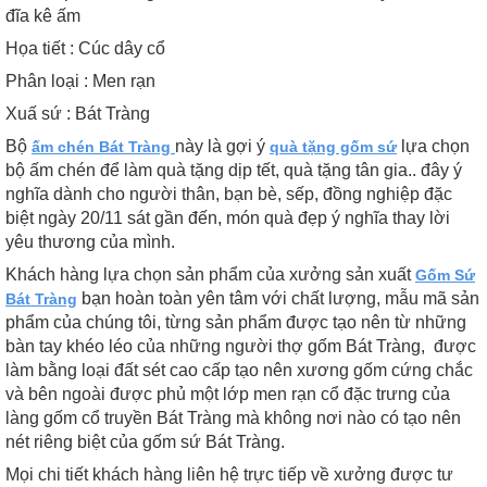
đĩa kê ấm
Họa tiết : Cúc dây cổ
Phân loại : Men rạn
Xuấ sứ : Bát Tràng
Bộ
này là gợi ý
lựa chọn
ấm chén Bát Tràng
quà tặng gốm sứ
bộ ấm chén để làm quà tặng dịp tết, quà tặng tân gia.. đây ý
nghĩa dành cho người thân, bạn bè, sếp, đồng nghiệp đặc
biệt ngày 20/11 sát gần đến, món quà đẹp ý nghĩa thay lời
yêu thương của mình. ​
Khách hàng lựa chọn sản phẩm của xưởng sản xuất
Gốm Sứ
bạn hoàn toàn yên tâm với chất lượng, mẫu mã sản
Bát Tràng
phẩm của chúng tôi, từng sản phẩm được tạo nên từ những
bàn tay khéo léo của những người thợ gốm Bát Tràng, được
làm bằng loại đất sét cao cấp tạo nên xương gốm cứng chắc
và bên ngoài được phủ một lớp men rạn cổ đặc trưng của
làng gốm cổ truyền Bát Tràng mà không nơi nào có tạo nên
nét riêng biệt của gốm sứ Bát Tràng.
Mọi chi tiết khách hàng liên hệ trực tiếp về xưởng được tư