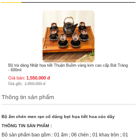
Bộ ấm chén men rạn cổ dáng siêu quai đồng ( Ko kèm khay gỗ 
Giá bán:
800,000
đ
Giá gốc:
900,000
đ
Tràng
Thông tin sản phẩm
Bộ ấm chén men rạn cổ dáng bẹt họa tiết hoa cúc dây
THÔNG TIN SẢN PHẨM :
Bộ sản phẩm bao gồm : 01 ấm ; 06 chén ; 01 khay tròn ; 01