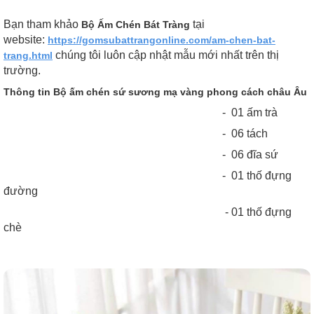
Bạn tham khảo
tại
Bộ Ấm Chén Bát Tràng
website:
https://gomsubattrangonline.com/am-chen-bat-
chúng tôi luôn cập nhật mẫu mới nhất trên thị
trang.html
trường.
Thông tin Bộ ấm chén sứ sương mạ vàng phong cách châu Âu
- 01 ấm trà
- 06 tách
- 06 đĩa sứ
- 01 thố đựng
đường
- 01 thố đựng
chè