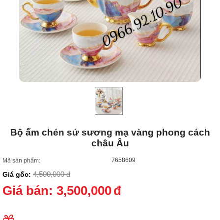
Bộ ấm chén sứ sương mạ vàng phong cách
châu Âu
7658609
Mã sản phẩm:
4,500,000
đ
Giá gốc:
Giá bán:
3,500,000
đ