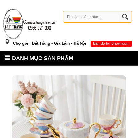
Chợ gốm Bát Tràng - Gia Lâm - Hà Nội
Bản đồ tới Showroom
DANH MỤC SẢN PHẨM