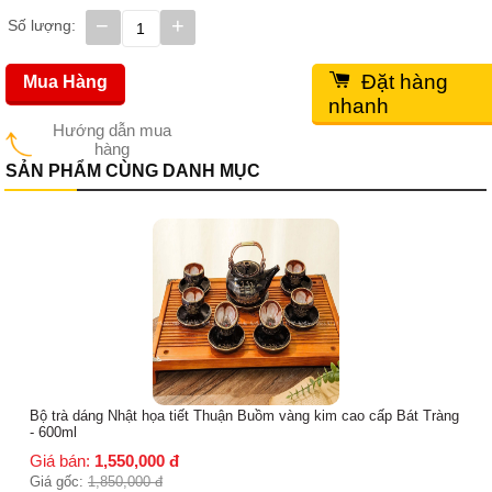
−
+
Số lượng:
Đặt hàng
Mua Hàng
nhanh
Hướng dẫn mua
hàng
SẢN PHẨM CÙNG DANH MỤC
Bộ trà dáng Nhật họa tiết Thuận Buồm vàng kim cao cấp Bát Tràng
- 600ml
Giá bán:
1,550,000
đ
Giá gốc:
1,850,000
đ