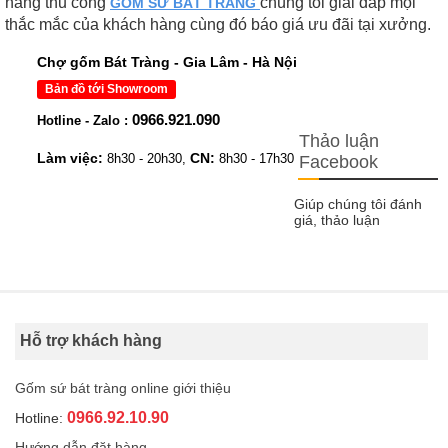
hàng thủ công
chúng tôi giải đáp mọi
GỐM SỨ BÁT TRÀNG
thắc mắc của khách hàng cùng đó báo giá ưu đãi tại xưởng.
Chợ gốm Bát Tràng - Gia Lâm - Hà Nội
Bản đồ tới Showroom
0966.921.090
Hotline - Zalo :
Thảo luận
Làm việc:
CN:
8h30 - 20h30,
8h30 - 17h30
Facebook
Giúp chúng tôi đánh
giá, thảo luận
Hỗ trợ khách hàng
Gốm sứ bát tràng online giới thiệu
0966.92.10.90
Hotline:
Hướng dẫn đặt hàng