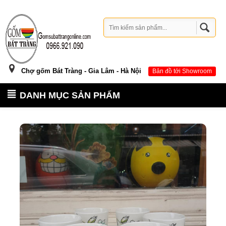
Chợ gốm Bát Tràng - Gia Lâm - Hà Nội
Bản đồ tới Showroom
DANH MỤC SẢN PHẨM