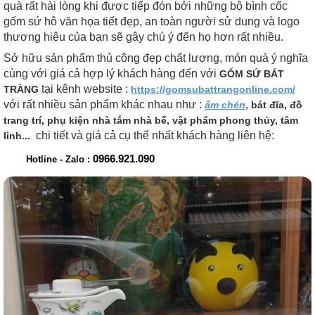
quà rất hài lòng khi được tiếp đón bởi những bộ bình cốc
gốm sứ hô văn họa tiết đẹp, an toàn người sử dung và logo
thương hiệu của bạn sẽ gây chú ý đến họ hơn rất nhiều.
Sở hữu sản phẩm thủ công đẹp chất lượng, món quà ý nghĩa
cùng với giá cả hợp lý khách hàng đến với
GỐM SỨ BÁT
tại kênh website :
TRÀNG
https://gomsubattrangonline.com/
với rất nhiều sản phẩm khác nhau như :
,
ấm chén
bát đĩa, đồ
trang trí, phụ kiện nhà tắm nhà bế, vật phẩm phong thủy, tâm
chi tiết và giá cả cụ thể nhất khách hàng liên hệ:
linh...
0966.921.090
Hotline - Zalo :