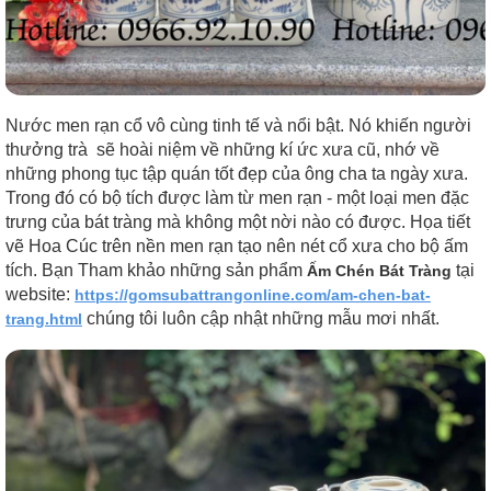
Nước men rạn cổ vô cùng tinh tế và nổi bật. Nó khiến người
thưởng trà sẽ hoài niệm về những kí ức xưa cũ, nhớ về
những phong tục tập quán tốt đẹp của ông cha ta ngày xưa.
Trong đó có bộ tích được làm từ men rạn - một loại men đặc
trưng của bát tràng mà không một nời nào có được. Họa tiết
vẽ Hoa Cúc trên nền men rạn tạo nên nét cổ xưa cho bộ ấm
tích. Bạn Tham khảo những sản phẩm
tại
Ấm Chén Bát Tràng
website:
https://gomsubattrangonline.com/am-chen-bat-
chúng tôi luôn cập nhật những mẫu mơi nhất.
trang.html