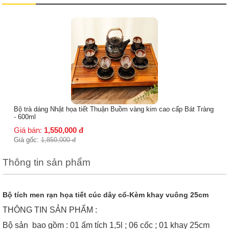
Bộ ấm chén men rạn cổ dáng siêu quai đồng ( Ko kèm
Giá bán:
800,000
đ
Giá gốc:
900,000
đ
 cấp Bát Tràng
Thông tin sản phẩm
Bộ tích men rạn họa tiết cúc dây cổ-Kèm khay vuông 25cm
THÔNG TIN SẢN PHẨM :
Bộ sản bao gồm : 01 ấm tích 1,5l ; 06 cốc ; 01 khay 25cm