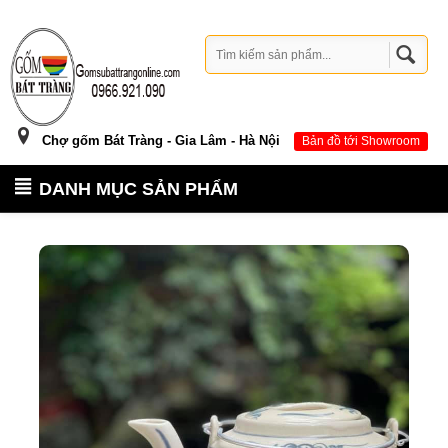
Chợ gốm Bát Tràng - Gia Lâm - Hà Nội
Bản đồ tới Showroom
DANH MỤC SẢN PHẨM