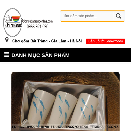
Chợ gốm Bát Tràng - Gia Lâm - Hà Nội
Bản đồ tới Showroom
DANH MỤC SẢN PHẨM