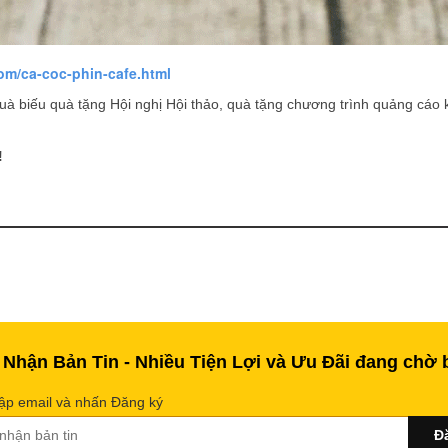
om/ca-coc-phin-cafe.html
uà biếu quà tặng Hội nghị Hội thảo, quà tặng chương trình quảng cáo k
!
 Nhận Bản Tin - Nhiều Tiện Lợi và Ưu Đãi đang chờ 
ập email và nhấn Đăng ký