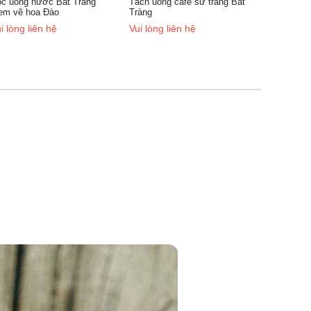
ch uống cafe sứ trắng Bát
àng
i lòng liên hệ