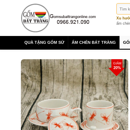
Xu hướ
ấm ché
QUÀ TẶNG GỐM SỨ
ẤM CHÉN BÁT TRÀNG
GỐ
GIẢM
20%