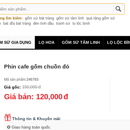
ng tìm kiếm:
gốm sứ bát tràng
gốm sứ tâm linh
quà tặng gốm sứ
n
bát đĩa bát tràng
đèn tinh dầu
tranh sứ
lọ lộc bình
M SỨ GIA DỤNG
LỌ HOA
GỐM SỨ TÂM LINH
LỌ LỘC BÌ
Phin cafe gốm chuồn đỏ
Mã sản phẩm:
246783
150,000
đ
Giá gốc:
Giá bán:
120,000
đ
Thông tin & Khuyến mãi
✪ Giao hàng toàn quốc