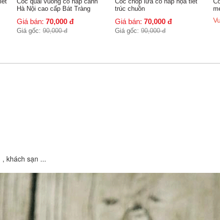
Cốc chóp lửa có nắp họa tiết
Cốc uống nước Bát Tràng
Tá
trúc chuồn
mem vẽ hoa Đào
Tr
Vui lòng liên hệ
Vu
Giá bán:
70,000
đ
Giá gốc:
90,000
đ
, khách sạn ...