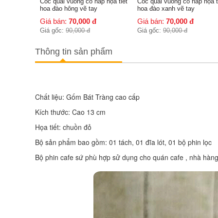
ắp họa tiết
Cốc quai vuông có nắp họa tiết
Cốc quai vuông có nắp cảnh
hoa đào xanh vẽ tay
Hà Nội cao cấp Bát Tràng
Giá bán:
70,000
đ
Giá bán:
70,000
đ
Giá gốc:
90,000
đ
Giá gốc:
90,000
đ
Thông tin sản phẩm
Chất liệu: Gốm Bát Tràng cao cấp 
Kích thước: Cao 13 cm 
Họa tiết: chuồn đỏ
Bộ sản phẩm bao gồm: 01 tách, 01 đĩa lót, 01 bộ phin lọc
Bộ phin cafe sứ phù hợp sử dụng cho quán cafe , nhà hàng 