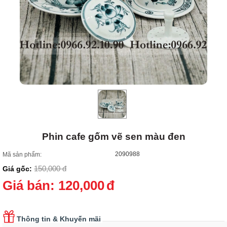
Phin cafe gốm vẽ sen màu đen
2090988
Mã sản phẩm:
150,000
đ
Giá gốc:
Giá bán:
120,000
đ
Thông tin & Khuyến mãi