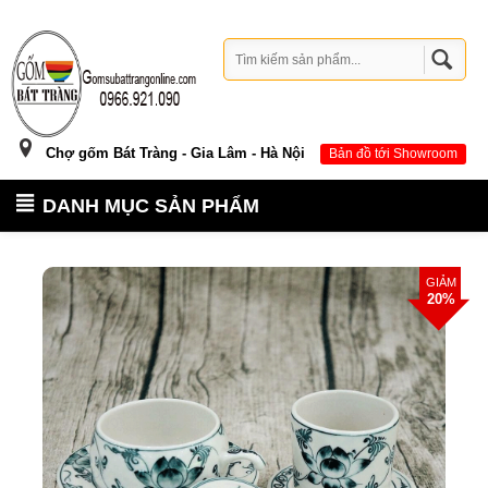
Chợ gốm Bát Tràng - Gia Lâm - Hà Nội
Bản đồ tới Showroom
DANH MỤC SẢN PHẨM
GIẢM
20%