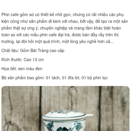
Phin cafe gốm sứ có thiết kế nhỏ gọn, nhưng có rất nhiều các phụ 
kiện cũng như sản phẩm đi kèm với nhau, bởi vậy, để tạo ra một sản 
phẩm thật sự ưng ý, chuyên nghiệp và mang tầm khác biệt hoàn 
toàn so với các mẫu phin cafe đại trà, được bán đầy rẫy trên thị 
trường, lại đòi hỏi một quá trình, một lòng yêu nghề hơn cả... 
Chất liệu: Gốm Bát Tràng cao cấp 
Kích thước: Cao 13 cm 
Họa tiết: sen màu đen
Bộ sản phẩm bao gồm: 01 tách, 01 đĩa lót, 01 bộ phin lọc