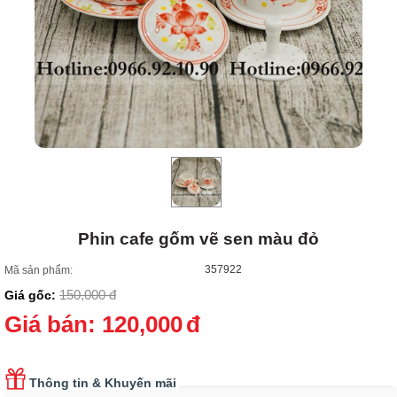
Phin cafe gốm vẽ sen màu đỏ
357922
Mã sản phẩm:
150,000
đ
Giá gốc:
Giá bán:
120,000
đ
Thông tin & Khuyến mãi