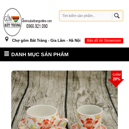
Chợ gốm Bát Tràng - Gia Lâm - Hà Nội
Bản đồ tới Showroom
DANH MỤC SẢN PHẨM
GIẢM
20%