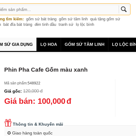
ng tìm kiếm:
gốm sứ bát tràng
gốm sứ tâm linh
quà tặng gốm sứ
n
bát đĩa bát tràng
đèn tinh dầu
tranh sứ
lọ lộc bình
M SỨ GIA DỤNG
LỌ HOA
GỐM SỨ TÂM LINH
LỌ LỘC BÌ
Phin Pha Cafe Gốm màu xanh
Mã sản phẩm:
548922
120,000
đ
Giá gốc:
Giá bán:
100,000
đ
Thông tin & Khuyến mãi
✪ Giao hàng toàn quốc