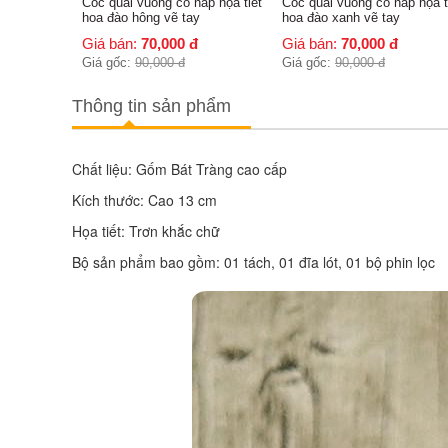
ắp họa tiết
Cốc quai vuông có nắp họa tiết
Cốc quai vuông có nắp cảnh
hoa đào xanh vẽ tay
Hà Nội cao cấp Bát Tràng
Giá bán:
70,000
đ
Giá bán:
70,000
đ
Giá gốc:
90,000
đ
Giá gốc:
90,000
đ
Thông tin sản phẩm
Chất liệu: Gốm Bát Tràng cao cấp 
Kích thước: Cao 13 cm 
Họa tiết: Trơn khắc chữ 
Bộ sản phẩm bao gồm: 01 tách, 01 đĩa lót, 01 bộ phin lọc