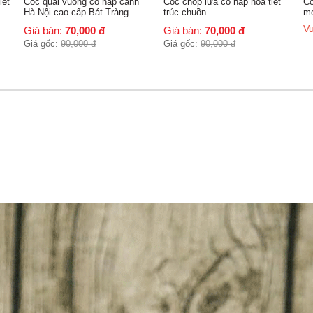
Cốc chóp lửa có nắp họa tiết
Cốc uống nước Bát Tràng
Tá
trúc chuồn
mem vẽ hoa Đào
Tr
Vui lòng liên hệ
Vu
Giá bán:
70,000
đ
Giá gốc:
90,000
đ