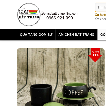
Xu hướ
ấm ché
QUÀ TẶNG GỐM SỨ
ẤM CHÉN BÁT TRÀNG
GỐ
GIẢM
13%