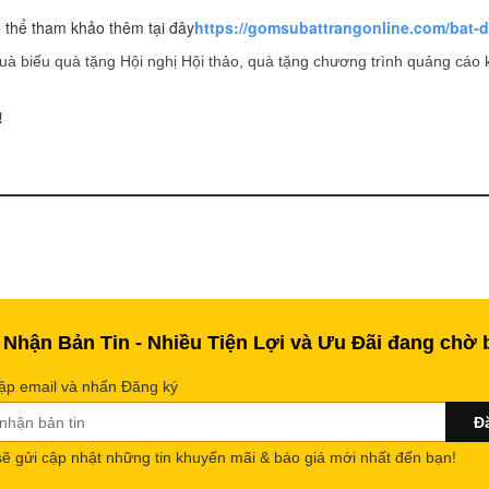
 thể tham khảo thêm tại đây
https://gomsubattrangonline.com/bat-d
uà biếu quà tặng Hội nghị Hội thảo, quà tặng chương trình quảng cáo k
!
 Nhận Bản Tin - Nhiều Tiện Lợi và Ưu Đãi đang chờ 
ập email và nhấn Đăng ký
sẽ gửi cập nhật những tin khuyến mãi & báo giá mới nhất đến bạn!