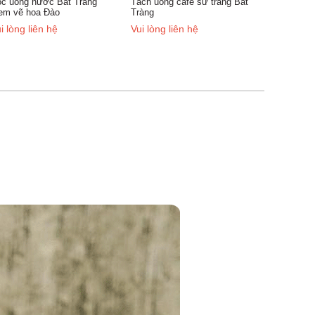
ch uống cafe sứ trắng Bát
àng
i lòng liên hệ