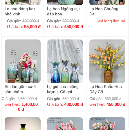
Lọ hoa dáng lựu
Lọ hoa Ngỗng cụt
Lọ Hoa Chuông
nhỏ xinh
đắp hoa
Đại
Vui lòng liên hệ
Giá gốc:
120,000
đ
Giá gốc:
550,000
đ
Giá bán:
95,000
đ
Giá bán:
450,000
đ
Set làn gốm sứ 4
Lọ giỏ cua miệng
Lọ Hoa Khắc Hoa
sản phẩm
lượn + Cô gái
Dây Cổ
Giá gốc:
1,550,000
đ
Giá gốc:
550,000
đ
Giá gốc:
550,000
đ
Giá bán:
1,400,00
Giá bán:
480,000
đ
Giá bán:
450,000
đ
0
đ