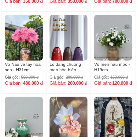
Giá bán:
350,000
đ
Giá bán:
350,000
đ
Giá bán:
700,000
đ
Vò Nâu vẽ tay hoa
Lọ dáng chuông
Vò men nâu mộc -
sen - H31cm
men hỏa biến _
H19cm
H17cm
Giá gốc:
550,000
đ
Giá gốc:
280,000
đ
Giá gốc:
150,000
đ
Giá bán:
480,000
đ
Giá bán:
200,000
đ
Giá bán:
120,000
đ