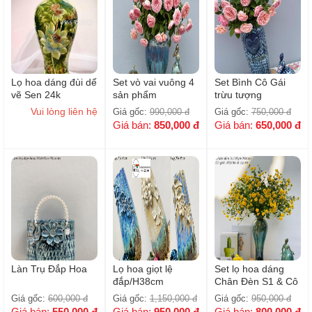
Lọ hoa dáng đùi dế
Set vò vai vuông 4
Set Bình Cô Gái
vẽ Sen 24k
sản phẩm
trừu tượng
Vui lòng liên hệ
Giá gốc:
990,000
đ
Giá gốc:
750,000
đ
Giá bán:
850,000
đ
Giá bán:
650,000
đ
Làn Trụ Đắp Hoa
Lọ hoa giọt lệ
Set lọ hoa dáng
đắp/H38cm
Chân Đèn S1 & Cô
Gái
Giá gốc:
600,000
đ
Giá gốc:
1,150,000
đ
Giá gốc:
950,000
đ
Giá bán:
550,000
đ
Giá bán:
950,000
đ
Giá bán:
800,000
đ