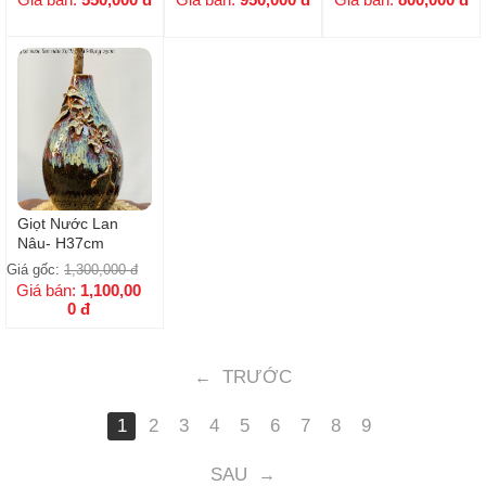
Giọt Nước Lan
Nâu- H37cm
Giá gốc:
1,300,000
đ
Giá bán:
1,100,00
0
đ
TRƯỚC
←
1
2
3
4
5
6
7
8
9
SAU
→