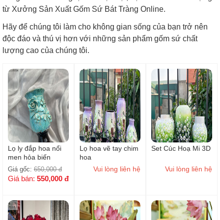
từ Xưởng Sản Xuất Gốm Sứ Bát Tràng Online.
Hãy để chúng tôi làm cho không gian sống của bạn trở nên
độc đáo và thú vị hơn với những sản phẩm gốm sứ chất
lượng cao của chúng tôi.
Lọ ly đắp hoa nổi
Lọ hoa vẽ tay chim
Set Cúc Hoạ Mi 3D
men hỏa biến
hoa
_H35cm
Vui lòng liên hệ
Vui lòng liên hệ
Giá gốc:
650,000
đ
Giá bán:
550,000
đ