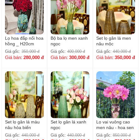
Lọ hoa đắp nổi hoa
Bộ ba lọ men xanh
Set lọ gân lá men
hồng _ H20cm
ngọc
nâu mộc
Giá gốc:
350,000
đ
Giá gốc:
400,000
đ
Giá gốc:
440,000
đ
Giá bán:
280,000
đ
Giá bán:
300,000
đ
Giá bán:
350,000
đ
Set lọ gân lá màu
Set lọ gân lá xanh
Lọ vai vuông cao
nâu hỏa biến
ngọc
men nâu - hoa sen
hồng / H37cm
Giá gốc:
440,000
đ
Giá gốc:
440,000
đ
Giá gốc:
850,000
đ