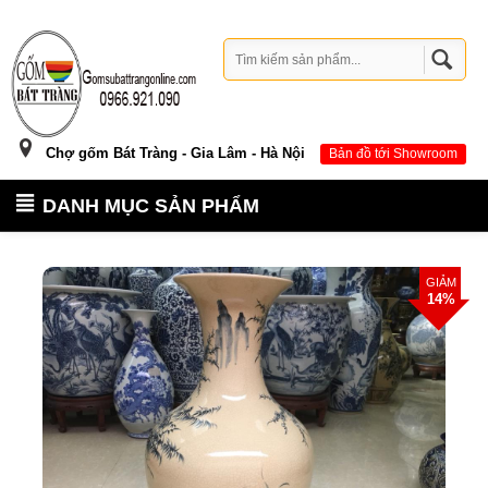
Chợ gốm Bát Tràng - Gia Lâm - Hà Nội
Bản đồ tới Showroom
DANH MỤC SẢN PHẨM
GIẢM
14%