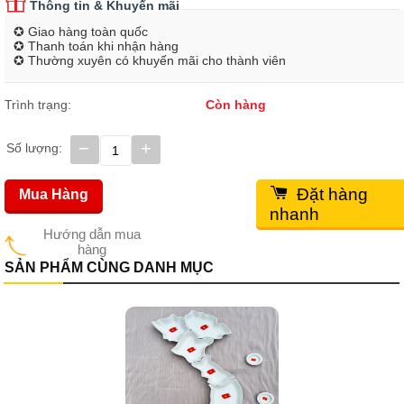
Thông tin & Khuyến mãi
✪ Giao hàng toàn quốc
✪ Thanh toán khi nhận hàng
✪ Thường xuyên có khuyến mãi cho thành viên
Trình trạng:
Còn hàng
−
+
Số lượng:
Đặt hàng
Mua Hàng
nhanh
Hướng dẫn mua
hàng
SẢN PHẨM CÙNG DANH MỤC
Bộ đĩa hoa mặt trời - MTA004 - Đường kính 55cm
Giá bán:
1,350,000
đ
Giá gốc:
1,550,000
đ