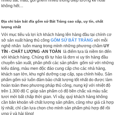
nhiều sắc màu, gói ghém nhiều thông điệp tưởng kể hoài
không hết…
Địa chỉ bán bát đĩa gốm sứ Bát Tràng cao cấp, uy tín, chất
lượng nhất
Với mục tiêu và lợi ích khách hàng lên hàng đầu tại chính cơ
sở sản xuất hàng thủ công
GỐM SỨ BÁT TRÀNG
với mỗi
nghệ nhân luôn mang trong mình những phương châm
UY
TÍN - CHẤT LƯỢNG -AN TOÀN
là điểm tựa là niềm tin đến
với khách hàng. Chúng tôi tự hào là đơn vị uy tín hàng đầu
chuyên sản xuất, phân phối các sản phẩm gốm sứ với những
kiểu dáng, màu men độc đáo cung cấp cho các nhà hàng,
khách sạn lớn, khu nghỉ dưỡng cap cấp, spa chính hiệu. Sản
phẩm gốm sứ luôn đảm bảo chất lượng tốt nhất do được làm
hoàn toàn theo phương pháp thủ công, nung kỹ với nhiệt độ
trên 1.300 độ C giúp sản phẩm có độ bền chắc và màu sắc
tươi mới bất chấp thời gian. Vì vậy, quý khách hàng không
cần băn khoăn về chất lượng sản phẩm, cũng như giá cả hợp
lý nhất, chỉ cần lựa chọn cho mình sản phẩm phù hợp để rồi
ưng ý và hài lòng!