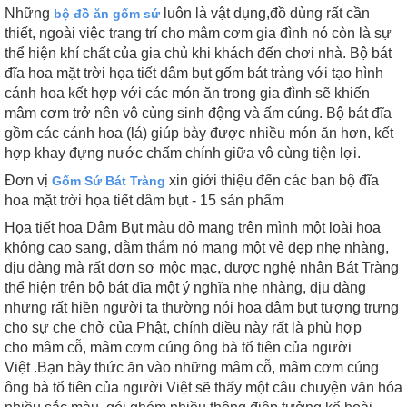
Những
luôn là vật dụng,đồ dùng rất cần
bộ đồ ăn gốm sứ
thiết, ngoài việc trang trí cho mâm cơm gia đình nó còn là sự
thể hiện khí chất của gia chủ khi khách đến chơi nhà. Bộ bát
đĩa hoa mặt trời họa tiết dâm bụt gốm bát tràng với tạo hình
cánh hoa kết hợp với các món ăn trong gia đình sẽ khiến
mâm cơm trở nên vô cùng sinh động và ấm cúng. Bộ bát đĩa
gồm các cánh hoa (lá) giúp bày được nhiều món ăn hơn, kết
hợp khay đựng nước chấm chính giữa vô cùng tiện lợi.
Đơn vị
xin giới thiệu đến các bạn bộ đĩa
Gốm Sứ Bát Tràng
hoa mặt trời họa tiết dâm bụt - 15 sản phẩm
Họa tiết hoa Dâm Bụt màu đỏ mang trên mình
một loài hoa
không cao sang, đằm thắm nó mang một vẻ đẹp nhẹ nhàng,
dịu dàng mà rất đơn sơ mộc mạc, được nghệ nhân Bát Tràng
thể hiện trên bộ bát đĩa một ý nghĩa nhẹ nhàng, dịu dàng
nhưng rất hiền người ta thường nói hoa dâm bụt tượng trưng
cho sự che chở của Phật, chính điều này rất là phù hợp
cho
mâm cỗ, mâm cơm cúng ông bà tổ tiên của người
Việt .Bạn bày thức ăn vào những mâm cỗ, mâm cơm cúng
ông bà tổ tiên của người Việt sẽ thấy một câu chuyện văn hóa