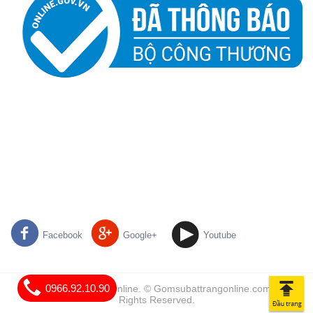
Facebook
Google+
Youtube
0966.92.10.90
Gốm Sứ Bát Tràng Online. © Gomsubattrangonline.com | All
Rights Reserved.