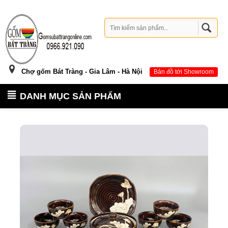
Chợ gốm Bát Tràng - Gia Lâm - Hà Nội
Bản đồ tới Showroom
DANH MỤC SẢN PHẨM