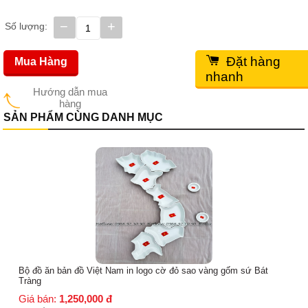
−
+
Số lượng:
Đặt hàng
Mua Hàng
nhanh
Hướng dẫn mua
hàng
SẢN PHẨM CÙNG DANH MỤC
Bộ đĩa hoa mặt trời - MTA004 - Đường kính 55cm -
Giá bán:
1,350,000
đ
Giá gốc:
1,550,000
đ
g gốm sứ Bát