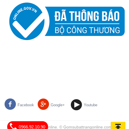
Facebook
Google+
Youtube
0966.92.10.90
Gốm Sứ Bát Tràng Online. © Gomsubattrangonline.com | All