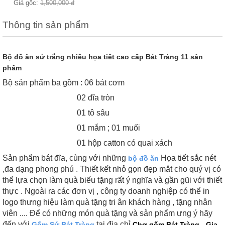
Thông tin sản phẩm
Bộ đồ ăn sứ trắng nhiều họa tiết cao cấp Bát Tràng 11 sản
phẩm
Bộ sản phẩm ba gồm : 06 bát cơm
02 đĩa tròn
01 tô sâu
01 mắm ; 01 muối
01 hộp catton có quai xách
Sản phẩm bát đĩa, cùng với những
Họa tiết sắc nét
bộ đồ ăn
,đa dạng phong phú . Thiết kết nhỏ gọn đẹp mắt cho quý vị có
thể lựa chọn làm quà biếu tặng rất ý nghĩa và gần gũi với thiết
thực . Ngoài ra các đơn vị , công ty doanh nghiệp có thể in
logo thưng hiệu làm quà tặng tri ân khách hàng , tặng nhân
viên .... Để có những món quà tặng và sản phẩm ưng ý hãy
đến với
tại địa chỉ
Gốm Sứ Bát Tràng
Chợ gốm Bát Tràng - Gia