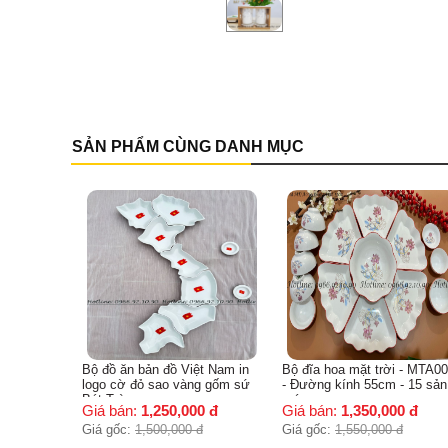
SẢN PHẨM CÙNG DANH MỤC
ze bé gốm
Bộ đồ ăn bản đồ Việt Nam in
Bộ đĩa hoa mặt trời - MTA0
5 rộng
logo cờ đỏ sao vàng gốm sứ
- Đường kính 55cm - 15 sản
Bát Tràng
món
đ
Giá bán:
1,250,000
đ
Giá bán:
1,350,000
đ
Giá gốc:
1,500,000
đ
Giá gốc:
1,550,000
đ