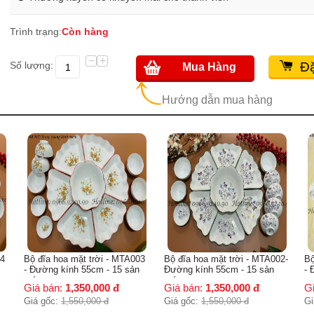
Trình trạng:
Còn hàng
−
+
Số lượng:
Đặ
Mua Hàng
Hướng dẫn mua hàng
04
Bộ đĩa hoa mặt trời - MTA003
Bộ đĩa hoa mặt trời - MTA002-
Bộ
- Đường kính 55cm - 15 sản
Đường kính 55cm - 15 sản
- 
món
món
m
Giá bán:
1,350,000
đ
Giá bán:
1,350,000
đ
G
Giá gốc:
1,550,000
đ
Giá gốc:
1,550,000
đ
Gi