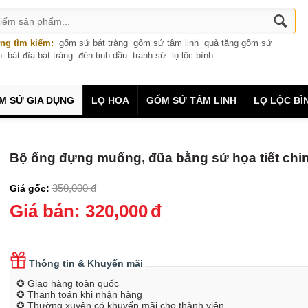
ng tìm kiếm:
gốm sứ bát tràng
gốm sứ tâm linh
quà tặng gốm sứ
n
bát đĩa bát tràng
đèn tinh dầu
tranh sứ
lọ lộc bình
M SỨ GIA DỤNG
LỌ HOA
GỐM SỨ TÂM LINH
LỌ LỘC BÌ
Bộ ống đựng muống, đũa bằng sứ họa tiết chi
350,000
đ
Giá gốc:
Giá bán:
320,000
đ
Thông tin & Khuyến mãi
✪ Giao hàng toàn quốc
✪ Thanh toán khi nhận hàng
✪ Thường xuyên có khuyến mãi cho thành viên