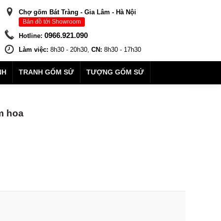
Chợ gốm Bát Tràng - Gia Lâm - Hà Nội
Bản đồ tới Showroom
0966.921.090
Hotline:
Làm việc:
8h30 - 20h30,
CN:
8h30 - 17h30
NH
TRANH GỐM SỨ
TƯỢNG GỐM SỨ
m hoa