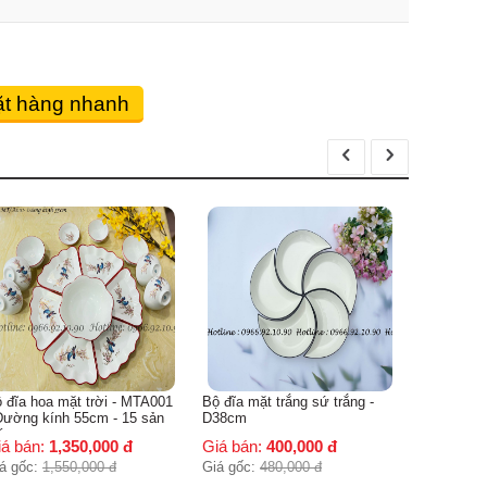
t hàng nhanh
Bộ đĩa hìn
men hỏa bi
món )
Giá bán:
Giá gốc:
2
 đĩa hoa mặt trời - MTA001
Bộ đĩa mặt trắng sứ trắng -
Đường kính 55cm - 15 sản
D38cm
ón
iá bán:
1,350,000
đ
Giá bán:
400,000
đ
á gốc:
1,550,000
đ
Giá gốc:
480,000
đ