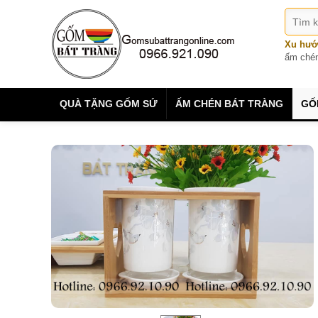
Xu hướ
ấm ché
QUÀ TẶNG GỐM SỨ
ẤM CHÉN BÁT TRÀNG
GỐ