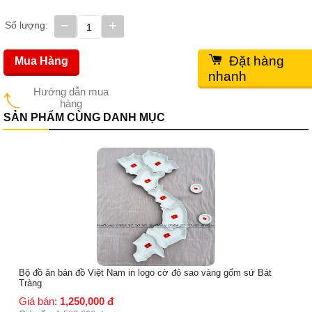
−
+
Số lượng:
Đặt hàng
Mua Hàng
nhanh
Hướng dẫn mua
hàng
SẢN PHẨM CÙNG DANH MỤC
Bộ đồ ăn bản đồ Việt Nam in logo cờ đỏ sao vàng gốm sứ Bát
Tràng
Giá bán:
1,250,000
đ