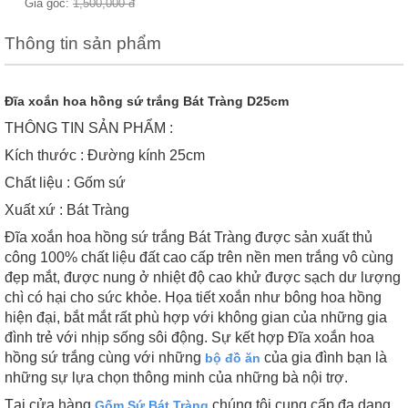
Giá gốc:
1,500,000
đ
Thông tin sản phẩm
Đĩa xoắn hoa hồng sứ trắng Bát Tràng D25cm
THÔNG TIN SẢN PHẨM :
Kích thước : Đường kính 25cm
Chất liệu : Gốm sứ
Xuất xứ : Bát Tràng
Đĩa xoắn hoa hồng sứ trắng Bát Tràng được sản xuất thủ
công 100% chất liệu đất cao cấp trên nền men trắng vô cùng
đẹp mắt, được nung ở nhiệt độ cao khử được sạch dư lượng
chì có hại cho sức khỏe. Họa tiết xoắn như bông hoa hồng
hiện đại, bắt mắt rất phù hợp với không gian của những gia
đình trẻ với nhịp sống sôi động. Sự kết hợp Đĩa xoắn hoa
hồng sứ trắng cùng với những
của gia đình bạn là
bộ đồ ăn
những sự lựa chọn thông minh của những bà nội trợ.
Tại cửa hàng
chúng tôi cung cấp đa dạng
Gốm Sứ Bát Tràng