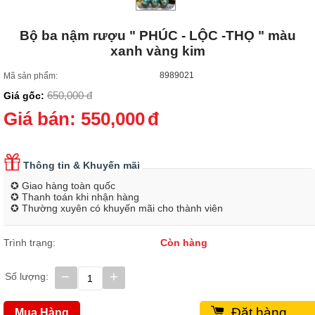
Bộ ba nậm rượu " PHÚC - LỘC -THỌ " màu
xanh vàng kim
8989021
Mã sản phẩm:
650,000
đ
Giá gốc:
Giá bán:
550,000
đ
Thông tin & Khuyến mãi
✪ Giao hàng toàn quốc
✪ Thanh toán khi nhận hàng
✪ Thường xuyên có khuyến mãi cho thành viên
Trình trạng:
Còn hàng
−
+
Số lượng:
Đặt hàng
Mua Hàng