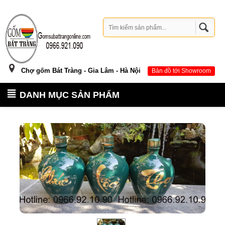
Chợ gốm Bát Tràng - Gia Lâm - Hà Nội
Bản đồ tới Showroom
DANH MỤC SẢN PHẨM