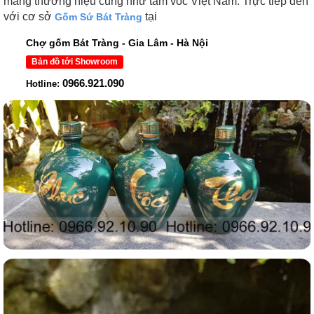
mang thương hiệu cũng như tầm vóc Việt Nam. Trực tiếp đến
với cơ sở
tại
Gốm Sứ Bát Tràng
Chợ gốm Bát Tràng - Gia Lâm - Hà Nội
Bản đồ tới Showroom
0966.921.090
Hotline: