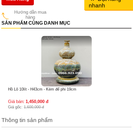
nhanh
Hướng dẫn mua
hàng
SẢN PHẨM CÙNG DANH MỤC
Hồ lô xanh rêu Gốm Bát Tràng - H30cm
Giá bán:
450,000
đ
Giá gốc:
550,000
đ
Thông tin sản phẩm