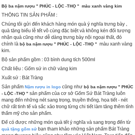
Bộ ba nậm rượu " PHÚC - LỘC -THỌ " màu xanh vàng kim
THÔNG TIN SẢN PHẨM :
Chúng tôi gửi đến khách hàng món quà ý nghĩa trưng bày ,
quà tặng biếu lễ tết vô cùng đặc biệt và không kén đối tượng
nhận quà cũng như dễ dàng trưng bày nội ngoại thất, đó
chính là
màu xanh vàng
bộ ba nậm rượu " PHÚC - LỘC -THỌ "
kim.
Bộ sản phẩm gồm : 03 bình dung tích 500ml
Chất liệu : Gốm sứ in chữ vàng kim
Xuất sứ : Bát Tràng
Sản phẩm
cũng như
Nậm rượu in logo
bộ ba nậm rượu " PHÚC
sản phẩm của cơ sở Gốm Sứ Bát Tràng luôn
- LỘC -THỌ "
mang đến những nét sang trọng, truyền thống, họa tiết - nét
chữ rất tinh tế và sắc xảo trong từng chi tiết làm tăng thêm tính
thẩm mỹ cho sản phẩm.
Để có được những món quà tết ý nghĩa và sang trọng đến từ
bạn tham khảo những sản phẩm Bát Tràng
quà tặng gốm sứ