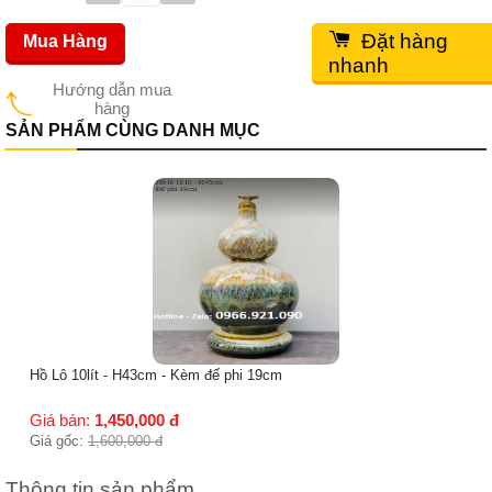
Đặt hàng
Mua Hàng
nhanh
Hướng dẫn mua
hàng
SẢN PHẨM CÙNG DANH MỤC
Hồ Lô 10lít - H43cm - Kèm đế phi 19cm
Giá bán:
1,450,000
đ
Giá gốc:
1,600,000
đ
Thông tin sản phẩm