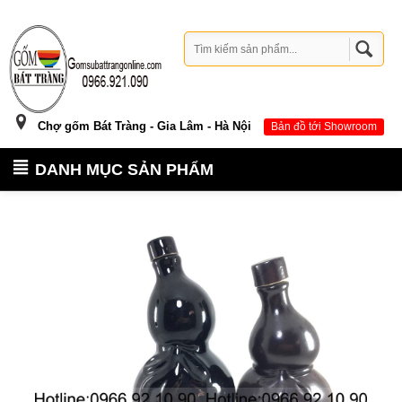
Chợ gốm Bát Tràng - Gia Lâm - Hà Nội
Bản đồ tới Showroom
DANH MỤC SẢN PHẨM