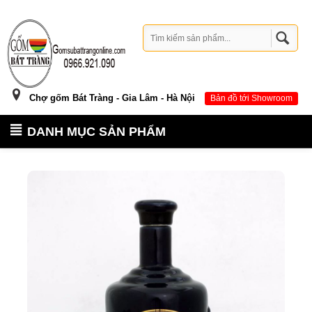
Chợ gốm Bát Tràng - Gia Lâm - Hà Nội
Bản đồ tới Showroom
DANH MỤC SẢN PHẨM