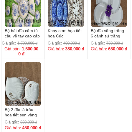
Bộ bát đĩa cẩm tú
Khay cơm họa tiết
Bộ đĩa vầng trăng
cầu vẽ tay cao cấp
hoa Cúc
6 cánh sứ trắng
Bát Tràng - 15 sản
Bát Tràng
Giá gốc:
1,700,000
đ
Giá gốc:
400,000
đ
Giá gốc:
750,000
đ
phẩm
Giá bán:
1,500,00
Giá bán:
380,000
đ
Giá bán:
650,000
đ
0
đ
Bộ 2 đĩa lá trầu
họa tiết sen vàng
kim
Giá gốc:
550,000
đ
Giá bán:
450,000
đ