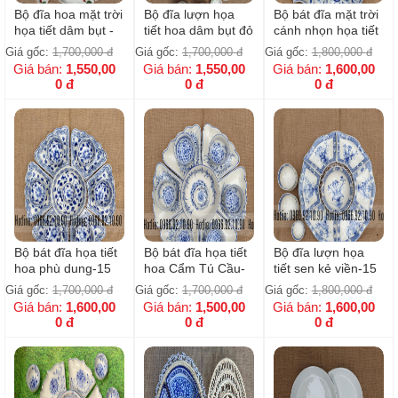
Bộ đĩa hoa mặt trời
Bộ đĩa lượn họa
Bộ bát đĩa mặt trời
họa tiết dâm bụt -
tiết hoa dâm bụt đỏ
cánh nhọn họa tiết
15 sản phẩm
- 15 sản phẩm
cúc hoa dây cổ-15
Giá gốc:
1,700,000
đ
Giá gốc:
1,700,000
đ
Giá gốc:
1,800,000
đ
sản phẩm
Giá bán:
1,550,00
Giá bán:
1,550,00
Giá bán:
1,600,00
0
đ
0
đ
0
đ
Bộ bát đĩa họa tiết
Bộ bát đĩa họa tiết
Bộ đĩa lượn họa
hoa phù dung-15
hoa Cẩm Tú Cầu-
tiết sen kẻ viền-15
sản phẩm
15 sản phẩm
sản phẩm
Giá gốc:
1,700,000
đ
Giá gốc:
1,700,000
đ
Giá gốc:
1,800,000
đ
Giá bán:
1,600,00
Giá bán:
1,500,00
Giá bán:
1,600,00
0
đ
0
đ
0
đ