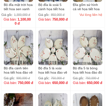
Bộ đĩa mặt trời họa
Bộ đĩa lá xoài 5
Đĩa gốm sứ hình
tiết hoa sen xanh
cánh họa tiết hoa
cá vẽ họa tiết hoa
coban - 07 chi tiết
sen xanh coban
lá vẽ vàng kim
Vui lòng liên hệ
Giá gốc:
1,300,000
đ
Giá gốc:
850,000
đ
Giá bán:
1,100,00
Giá bán:
750,000
đ
0
đ
Bộ đĩa cánh tiên
Bộ đĩa 5 lá xoài
Bộ đĩa 5 lá bỏng
hoa tiết hoa đào vẽ
họa tiết hoa đào vẽ
họa tiết hoa đào đỏ
tay cao cấp Bát
tay
vẽ tay cao cấp Bát
Giá gốc:
900,000
đ
Giá gốc:
750,000
đ
Giá gốc:
750,000
đ
Tràng
Tràng
Giá bán:
750,000
đ
Giá bán:
650,000
đ
Giá bán:
650,000
đ