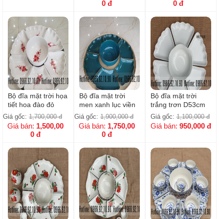
phẩm
0
đ
0
đ
Bộ đĩa mặt trời họa
Bộ đĩa mặt trời
Bộ đĩa mặt trời
tiết hoa đào đỏ
men xanh lục viền
trắng trơn D53cm
vàng kim - Kèm
Giá gốc:
1,700,000
đ
Giá gốc:
1,900,000
đ
Giá gốc:
1,100,000
đ
khay đựng
Giá bán:
1,500,00
Giá bán:
1,750,00
Giá bán:
950,000
đ
0
đ
0
đ