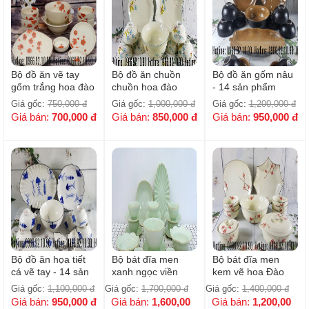
Bộ đồ ăn vẽ tay
Bộ đồ ăn chuồn
Bộ đồ ăn gốm nâu
gốm trắng hoa đào
chuồn hoa đào
- 14 sản phẩm
đỏ _ 12 sản phẩm
xanh - 13 sản
Giá gốc:
750,000
đ
Giá gốc:
1,000,000
đ
Giá gốc:
1,200,000
đ
phẩm
Giá bán:
700,000
đ
Giá bán:
850,000
đ
Giá bán:
950,000
đ
Bộ đồ ăn họa tiết
Bộ bát đĩa men
Bộ bát đĩa men
cá vẽ tay - 14 sản
xanh ngọc viền
kem vẽ hoa Đào
phẩm
vàng kim sang
nhỏ 5 cánh - 13
Giá gốc:
1,100,000
đ
Giá gốc:
1,700,000
đ
Giá gốc:
1,400,000
đ
trọng - 22 sản
sản phẩm
Giá bán:
950,000
đ
Giá bán:
1,600,00
Giá bán:
1,200,00