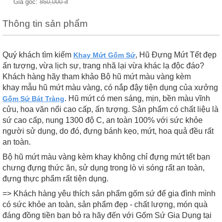
Giá gốc:
850,000
đ
Thông tin sản phẩm
Quý khách tìm kiếm
, Hũ Đựng Mứt Tết đẹp
Khay Mứt Gốm Sứ
ấn tượng, vừa lịch sự, trang nhã lại vừa khác lạ độc đáo?
Khách hàng hãy tham khảo Bộ hũ mứt màu vàng kèm
khay mẫu hũ mứt màu vàng, có nắp đậy tiện dụng của xưởng
. Hũ mứt có men sáng, mịn, bền màu vĩnh
Gốm Sứ Bát Tràng
cửu, hoa văn nổi cao cấp, ấn tượng. Sản phẩm có chất liệu là
sứ cao cấp, nung 1300 độ C, an toàn 100% với sức khỏe
người sử dụng, do đó, đựng bánh kẹo, mứt, hoa quả đều rất
an toàn.
Bộ hũ mứt màu vàng kèm khay không chỉ đựng mứt tết bạn
chưng đựng thức ăn, sử dụng trong lò vi sóng rất an toàn,
đựng thực phẩm rất tiện dụng.
=> Khách hàng yêu thích sản phẩm gốm sứ để gia đình mình
có sức khỏe an toàn, sản phẩm đẹp - chất lượng, món quà
đáng đồng tiền bạn bỏ ra hãy đến với Gốm Sứ Gia Dụng tại