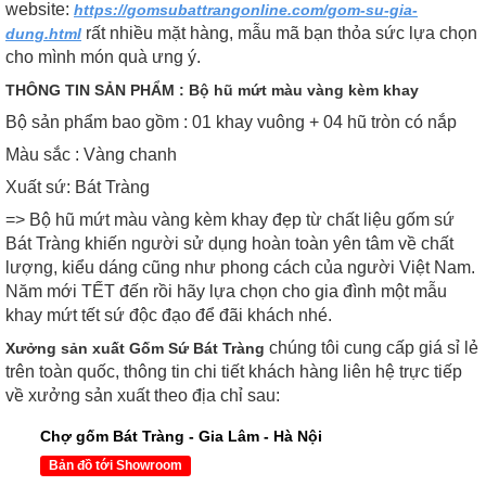
website:
https://gomsubattrangonline.com/gom-su-gia-
rất nhiều mặt hàng, mẫu mã bạn thỏa sức lựa chọn
dung.html
cho mình món quà ưng ý.
THÔNG TIN SẢN PHẨM : Bộ hũ mứt màu vàng kèm khay
Bộ sản phẩm bao gồm : 01 khay vuông + 04 hũ tròn có nắp
Màu sắc : Vàng chanh
Xuất sứ: Bát Tràng
=> Bộ hũ mứt màu vàng kèm khay đẹp từ chất liệu gốm sứ
Bát Tràng khiến người sử dụng hoàn toàn yên tâm về chất
lượng, kiểu dáng cũng như phong cách của người Việt Nam.
Năm mới TẾT đến rồi hãy lựa chọn cho gia đình một mẫu
khay mứt tết sứ độc đạo để đãi khách nhé.
chúng tôi cung cấp giá sỉ lẻ
Xưởng sản xuất Gốm Sứ Bát Tràng
trên toàn quốc, thông tin chi tiết khách hàng liên hệ trực tiếp
về xưởng sản xuất theo địa chỉ sau:
Chợ gốm Bát Tràng - Gia Lâm - Hà Nội
Bản đồ tới Showroom