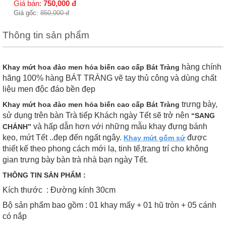
Giá bán:
750,000
đ
Giá gốc:
850,000
đ
Thông tin sản phẩm
hàng chính
Khay mứt hoa đào men hỏa biến cao cấp Bát Tràng
hãng 100% hàng BÁT TRÀNG vẽ tay thủ công và dùng chất
liệu men độc đáo bền đẹp
trưng bày,
Khay mứt hoa đào men hỏa biến cao cấp Bát Tràng
sử dụng trên bàn Trà tiếp Khách ngày Tết sẽ trở nên
“SANG
và hấp dẫn hơn với những mẫu khay đựng bánh
CHẢNH”
kẹo, mứt Tết ..đẹp đến ngất ngây.
được
Khay mứt gốm sứ
thiết kế theo phong cách mới lạ, tinh tế,trang trí cho không
gian trưng bày bàn trà nhà bạn ngày Tết.
THÔNG TIN SẢN PHẨM :
Kích thước : Đường kính 30cm
Bộ sản phẩm bao gồm : 01 khay mấy + 01 hũ tròn + 05 cánh
có nắp