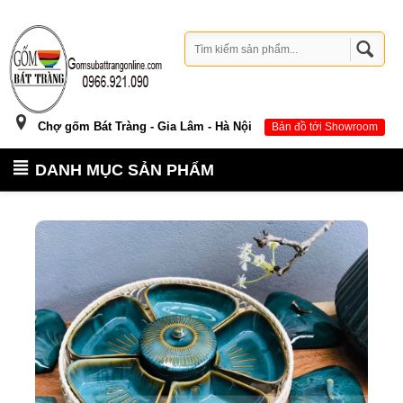
Chợ gốm Bát Tràng - Gia Lâm - Hà Nội
Bản đồ tới Showroom
DANH MỤC SẢN PHẨM