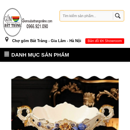
Chợ gốm Bát Tràng - Gia Lâm - Hà Nội
Bản đồ tới Showroom
DANH MỤC SẢN PHẨM