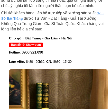
sứ lựa chọn làm đồ trang trí nhà hoặc quà tân gia mang lời
chúc ý nghĩa tốt lành tới người thân, bạn bè của mình.
Chi tiết khách hàng liên hệ trực tiếp về xưởng sản xuất
Gốm
được Tư Vấn - Đặt Hàng - Giá Tại Xưởng
Sứ Bát Tràng
Không Qua Trung Gian - Giá Sỉ Toàn Quốc. Khách hàng vui
lòng liên hệ địa chỉ sau:
Chợ gốm Bát Tràng - Gia Lâm - Hà Nội
Bản đồ tới Showroom
0966.921.090
Hotline:
Làm việc:
CN:
8h30 - 20h30,
8h30 - 17h30
t