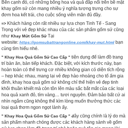
Bên cạnh đó, có những bông hoa và quả đắp nổi trên bề mặt
khay gốm sứ còn mang nhiều ý nghĩa tượng trưng cho sự
đơm hoa kết trái, cho cuộc sống viên mãn đủ đầy.
Khách hàng còn rất nhiều sự lựa chọn Tinh Tế - Sang
=>
Trọng với vẻ đẹp khác nhau của các sản phẩm gốm sứ cũng
như
Tại
Khay Mứt Gốm Sứ
website:
bạn
https://gomsubattrangonline.com/khay-mut.html
cùng tìm hiểu nhé.
tiện dụng để làm đồ trang
" Khay Hoa Quả Gốm Sứ Cao Cấp "
trí bàn ăn, bàn tiếp khách. Đặc biệt, với kích thước này, bạn
hoàn toàn có thể trưng cơ nhiều không gian có diện tích rộng
– hẹp khác nhau, mang lại vẻ đẹp hào nhoáng cho tổ ấm gia
đình, khay hoa quả gốm sứ không chỉ thể hiện vẻ đẹp tinh
khôi thuần khiết mà còn tôn lên màu sắc bắt mắt của các loại
hoa quả xanh đỏ, tím vàng… tươi nguyên. Đảm bảo bất cứ ai
nhìn ngắm cũng không thể kìm lòng muốn thưởng thức các
loại quả thơm ngon ngọt lành ấy.
ây cũng chính là lý do mà
" Khay Hoa Quả Gốm Sứ Cao Cấp " đ
sản phẩm nhanh chóng được các khách hàng sành về gốm