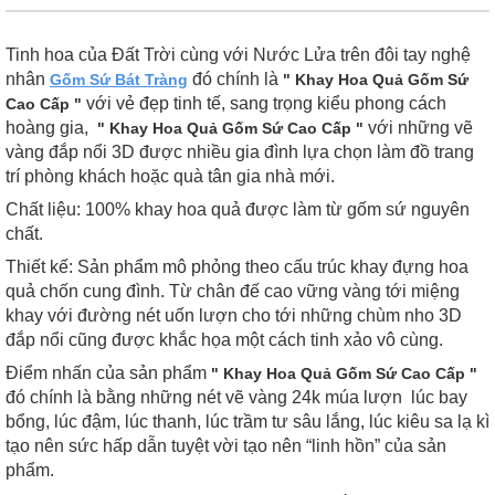
Tinh hoa của Đất Trời cùng với Nước Lửa trên đôi tay nghệ
nhân
đó chính là
Gốm Sứ Bát Tràng
" Khay Hoa Quả Gốm Sứ
với vẻ đẹp tinh tế, sang trọng kiểu phong cách
Cao Cấp "
hoàng gia,
với những vẽ
" Khay Hoa Quả Gốm Sứ Cao Cấp "
vàng đắp nổi 3D được nhiều gia đình lựa chọn làm đồ trang
trí phòng khách hoặc quà tân gia nhà mới.
Chất liệu: 100% khay hoa quả được làm từ gốm sứ nguyên
chất.
Thiết kế: Sản phẩm mô phỏng theo cấu trúc khay đựng hoa
quả chốn cung đình. Từ chân đế cao vững vàng tới miệng
khay với đường nét uốn lượn cho tới những chùm nho 3D
đắp nổi cũng được khắc họa một cách tinh xảo vô cùng.
Điểm nhấn của sản phẩm
" Khay Hoa Quả Gốm Sứ Cao Cấp "
đó chính là bằng những nét vẽ vàng 24k múa lượn lúc bay
bổng, lúc đậm, lúc thanh, lúc trầm tư sâu lắng, lúc kiêu sa lạ kì
tạo nên sức hấp dẫn tuyệt vời tạo nên “linh hồn” của sản
phẩm.