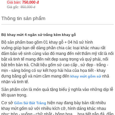
Giá bán:
750,000
đ
Giá gốc:
850,000
đ
Thông tin sản phẩm
Bộ khay mứt 4 ngăn sứ trắng kèm khay gỗ
Bộ sản phẩm bao gồm 01 khay gỗ + 04 hũ sứ hình
vuông giúp bạn dễ dàng phân chia các loại khác nhau rất
đảm bảo vệ sinh cùng vào đó mang đến nét thẩm mỹ rất là nổi
bật và tinh tế mang đến nét đẹp sang trọng và quý phái, nổi
bật trên bàn trà. Chất liệu gốm sứ cao cấp , sứ đẹp - trắng -
mịn - sáng bóng có sự kết hợp hài hòa của họa tiết - khay
đựng bằng gỗ và núm cầm mang đến
nhã
khay mứt gốm sứ
nhặn và tinh tế.
Sản phẩm còn là món quà tặng biếu ý nghĩa vào những dịp lễ
tết quan trọng.
Cơ sở
hiện nay đang bày bán rất nhiều
Gốm Sứ Bát Tràng
khay mứt gốm sứ với nhiều kích cỡ, hình dáng khác nhau
như: tròn - vuông - chữ nhật - bông hoa.... họa tiết gắn đá, đắp