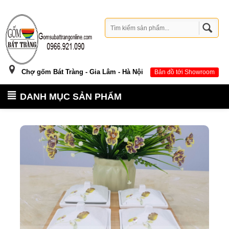
Chợ gốm Bát Tràng - Gia Lâm - Hà Nội
Bản đồ tới Showroom
DANH MỤC SẢN PHẨM