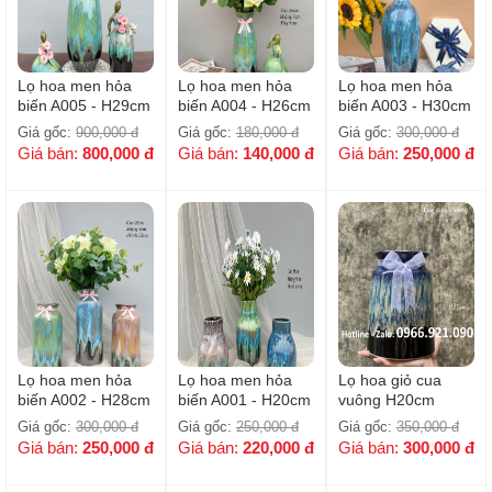
Lọ hoa men hỏa
Lọ hoa men hỏa
Lọ hoa men hỏa
biến A005 - H29cm
biến A004 - H26cm
biến A003 - H30cm
( Cả set )
Giá gốc:
900,000
đ
Giá gốc:
180,000
đ
Giá gốc:
300,000
đ
Giá bán:
800,000
đ
Giá bán:
140,000
đ
Giá bán:
250,000
đ
Lọ hoa men hỏa
Lọ hoa men hỏa
Lọ hoa giỏ cua
biến A002 - H28cm
biến A001 - H20cm
vuông H20cm
Giá gốc:
300,000
đ
Giá gốc:
250,000
đ
Giá gốc:
350,000
đ
Giá bán:
250,000
đ
Giá bán:
220,000
đ
Giá bán:
300,000
đ