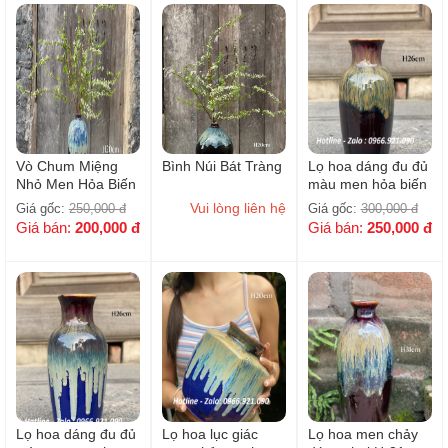
Vò Chum Miệng
Bình Núi Bát Tràng
Lọ hoa dáng đu đủ
Nhỏ Men Hỏa Biến
màu men hỏa biến
nâu đen H-26cm
Vui lòng liên hệ
Giá gốc:
250,000
đ
Giá gốc:
300,000
đ
Giá bán:
200,000
đ
Giá bán:
250,000
đ
Lọ hoa dáng đu đủ
Lọ hoa lục giác
Lọ hoa men chảy