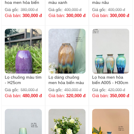
hoa men hỏa biến
màu xanh
màu nâu
/H14_M24cm
Giá gốc:
380,000
đ
Giá gốc:
400,000
đ
Giá gốc:
400,000
đ
Giá bán:
300,000
đ
Giá bán:
300,000
đ
Giá bán:
300,000
đ
Lọ chuông màu tím
Lọ dáng chuông
Lọ hoa men hỏa
- H25cm
men hỏa biến màu
biến A005 - H30cm
nâu - H26cm
( Dáng sâm)
Giá gốc:
580,000
đ
Giá gốc:
450,000
đ
Giá gốc:
420,000
đ
Giá bán:
480,000
đ
Giá bán:
320,000
đ
Giá bán:
350,000
đ