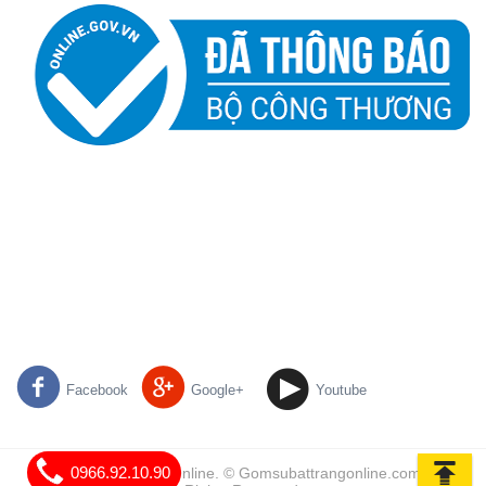
Facebook
Google+
Youtube
0966.92.10.90
Gốm Sứ Bát Tràng Online. © Gomsubattrangonline.com | All