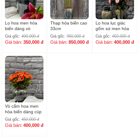
Lọ hoa men hỏa
Thạp hỏa biến cao
Lọ hoa lục giác
biến dáng vò
33cm
gốm sứ men hỏa
miệng gấp cắm
biến H20cm
Giá gốc:
400,000
đ
Giá gốc:
950,000
đ
Giá gốc:
450,000
đ
Sen- H27cm
Giá bán:
350,000
đ
Giá bán:
850,000
đ
Giá bán:
400,000
đ
Vò cắm hoa men
hỏa biến dáng cúp
- H20cm
Giá gốc:
450,000
đ
Giá bán:
400,000
đ