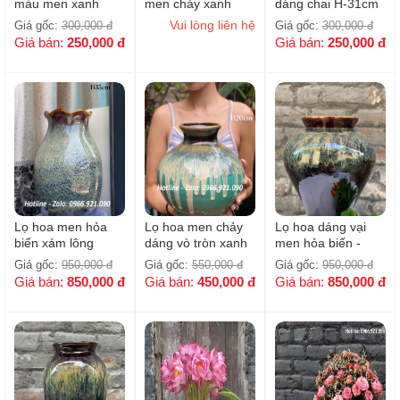
màu men xanh
men chảy xanh
dáng chai H-31cm
coban H-26cm
coban H-20cm
Vui lòng liên hệ
Giá gốc:
300,000
đ
Giá gốc:
300,000
đ
Giá bán:
250,000
đ
Giá bán:
250,000
đ
Lọ hoa men hỏa
Lọ hoa men chảy
Lọ hoa dáng vại
biến xám lông
dáng vò tròn xanh
men hỏa biến -
chuột H-35cm
ngọc H-20cm
H29cm
Giá gốc:
950,000
đ
Giá gốc:
550,000
đ
Giá gốc:
950,000
đ
Giá bán:
850,000
đ
Giá bán:
450,000
đ
Giá bán:
850,000
đ